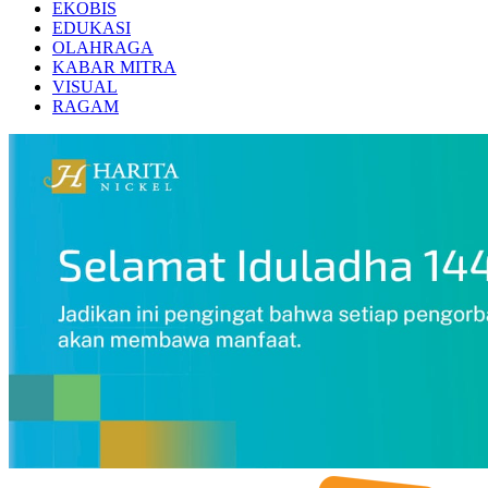
EKOBIS
EDUKASI
OLAHRAGA
KABAR MITRA
VISUAL
RAGAM