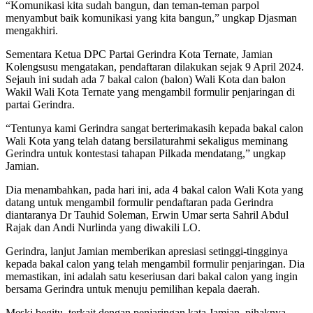
“Komunikasi kita sudah bangun, dan teman-teman parpol
menyambut baik komunikasi yang kita bangun,” ungkap Djasman
mengakhiri.
Sementara Ketua DPC Partai Gerindra Kota Ternate, Jamian
Kolengsusu mengatakan, pendaftaran dilakukan sejak 9 April 2024.
Sejauh ini sudah ada 7 bakal calon (balon) Wali Kota dan balon
Wakil Wali Kota Ternate yang mengambil formulir penjaringan di
partai Gerindra.
“Tentunya kami Gerindra sangat berterimakasih kepada bakal calon
Wali Kota yang telah datang bersilaturahmi sekaligus meminang
Gerindra untuk kontestasi tahapan Pilkada mendatang,” ungkap
Jamian.
Dia menambahkan, pada hari ini, ada 4 bakal calon Wali Kota yang
datang untuk mengambil formulir pendaftaran pada Gerindra
diantaranya Dr Tauhid Soleman, Erwin Umar serta Sahril Abdul
Rajak dan Andi Nurlinda yang diwakili LO.
Gerindra, lanjut Jamian memberikan apresiasi setinggi-tingginya
kepada bakal calon yang telah mengambil formulir penjaringan. Dia
memastikan, ini adalah satu keseriusan dari bakal calon yang ingin
bersama Gerindra untuk menuju pemilihan kepala daerah.
Meski begitu, terkait dengan penjaringan kata Jamian, pihaknya