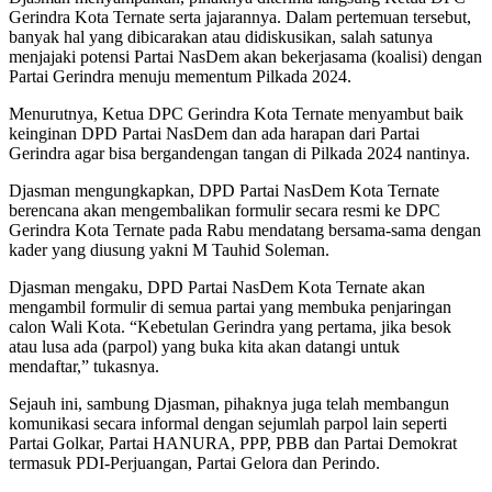
Gerindra Kota Ternate serta jajarannya. Dalam pertemuan tersebut,
banyak hal yang dibicarakan atau didiskusikan, salah satunya
menjajaki potensi Partai NasDem akan bekerjasama (koalisi) dengan
Partai Gerindra menuju mementum Pilkada 2024.
Menurutnya, Ketua DPC Gerindra Kota Ternate menyambut baik
keinginan DPD Partai NasDem dan ada harapan dari Partai
Gerindra agar bisa bergandengan tangan di Pilkada 2024 nantinya.
Djasman mengungkapkan, DPD Partai NasDem Kota Ternate
berencana akan mengembalikan formulir secara resmi ke DPC
Gerindra Kota Ternate pada Rabu mendatang bersama-sama dengan
kader yang diusung yakni M Tauhid Soleman.
Djasman mengaku, DPD Partai NasDem Kota Ternate akan
mengambil formulir di semua partai yang membuka penjaringan
calon Wali Kota. “Kebetulan Gerindra yang pertama, jika besok
atau lusa ada (parpol) yang buka kita akan datangi untuk
mendaftar,” tukasnya.
Sejauh ini, sambung Djasman, pihaknya juga telah membangun
komunikasi secara informal dengan sejumlah parpol lain seperti
Partai Golkar, Partai HANURA, PPP, PBB dan Partai Demokrat
termasuk PDI-Perjuangan, Partai Gelora dan Perindo.