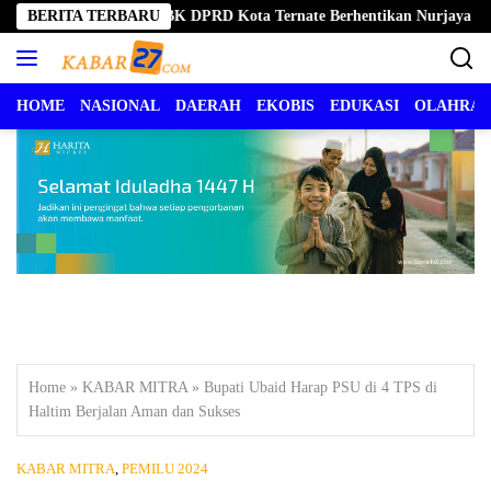
Langsung
ggar Kode Etik, BK DPRD Kota Ternate Berhentikan Nurjaya Hi. Ibrahi
BERITA TERBARU
ke
konten
HOME
NASIONAL
DAERAH
EKOBIS
EDUKASI
OLAHRA
Home
»
KABAR MITRA
»
Bupati Ubaid Harap PSU di 4 TPS di
Haltim Berjalan Aman dan Sukses
KABAR MITRA
,
PEMILU 2024