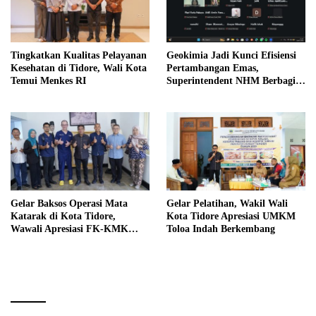
Tingkatkan Kualitas Pelayanan
Geokimia Jadi Kunci Efisiensi
Kesehatan di Tidore, Wali Kota
Pertambangan Emas,
Temui Menkes RI
Superintendent NHM Berbagi
Wawasan di Webinar MGEI-SC
UNG
Gelar Baksos Operasi Mata
Gelar Pelatihan, Wakil Wali
Katarak di Kota Tidore,
Kota Tidore Apresiasi UMKM
Wawali Apresiasi FK-KMK
Toloa Indah Berkembang
UGM