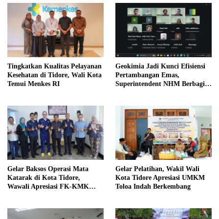
Tingkatkan Kualitas Pelayanan
Geokimia Jadi Kunci Efisiensi
Kesehatan di Tidore, Wali Kota
Pertambangan Emas,
Temui Menkes RI
Superintendent NHM Berbagi
Wawasan di Webinar MGEI-SC
UNG
Gelar Baksos Operasi Mata
Gelar Pelatihan, Wakil Wali
Katarak di Kota Tidore,
Kota Tidore Apresiasi UMKM
Wawali Apresiasi FK-KMK
Toloa Indah Berkembang
UGM