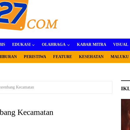
BIS
EDUKASI
OLAHRAGA
KABAR MITRA
VISUAL
HIBURAN
PERISTIWA
FEATURE
KESEHATAN
MALUKU
usrenbang Kecamatan
IK
nbang Kecamatan