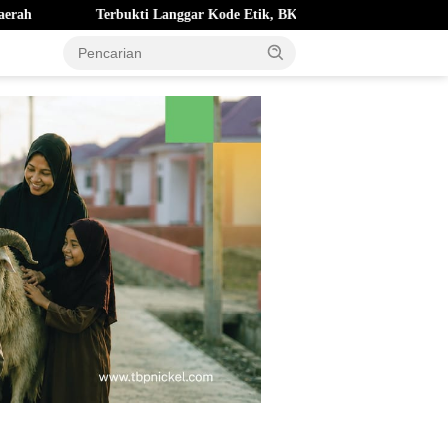
ukti Langgar Kode Etik, BK DPRD Kota Ternate Berhentikan Nurjaya Hi