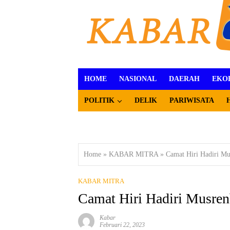
HOME
NASIONAL
DAERAH
EKO
POLITIK
DELIK
PARIWISATA
Home
»
KABAR MITRA
»
Camat Hiri Hadiri M
KABAR MITRA
Camat Hiri Hadiri Musre
Kabar
Februari 22, 2023