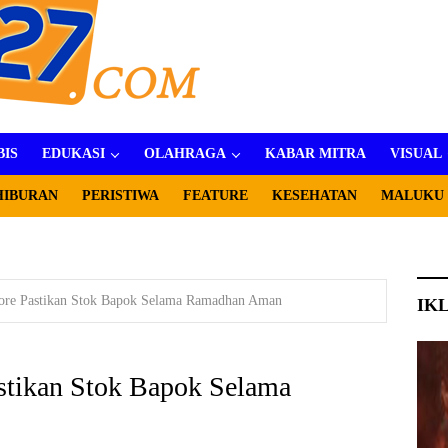
BIS
EDUKASI
OLAHRAGA
KABAR MITRA
VISUAL
HIBURAN
PERISTIWA
FEATURE
KESEHATAN
MALUKU
dore Pastikan Stok Bapok Selama Ramadhan Aman
IK
stikan Stok Bapok Selama