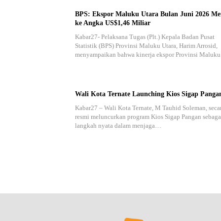
BPS: Ekspor Maluku Utara Bulan Juni 2026 Me
ke Angka US$1,46 Miliar
Kabar27- Pelaksana Tugas (Plt.) Kepala Badan Pusat
Statistik (BPS) Provinsi Maluku Utara, Harim Arrosid,
menyampaikan bahwa kinerja ekspor Provinsi Maluk
Wali Kota Ternate Launching Kios Sigap Panga
Kabar27 – Wali Kota Ternate, M Tauhid Soleman, seca
resmi meluncurkan program Kios Sigap Pangan sebaga
langkah nyata dalam menjaga…