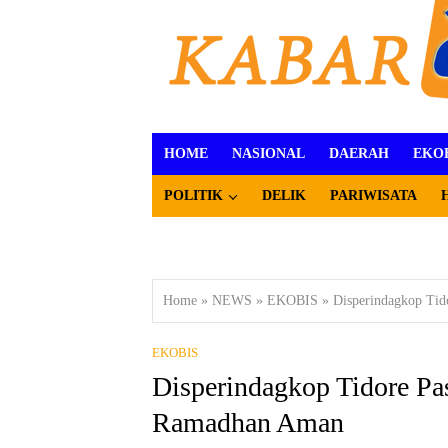
HOME
NASIONAL
DAERAH
EKO
POLITIK
DELIK
PARIWISATA
Home
»
NEWS
»
EKOBIS
»
Disperindagkop Ti
EKOBIS
Disperindagkop Tidore Pa
Ramadhan Aman