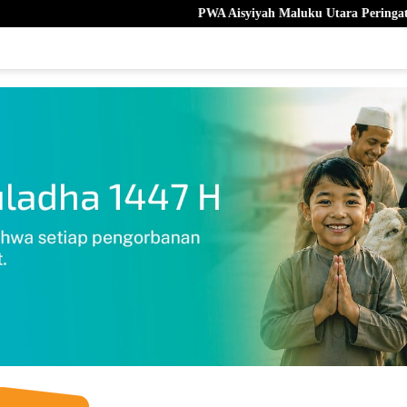
PWA Aisyiyah Maluku Utara Peringati Milad Ke- 109 di K