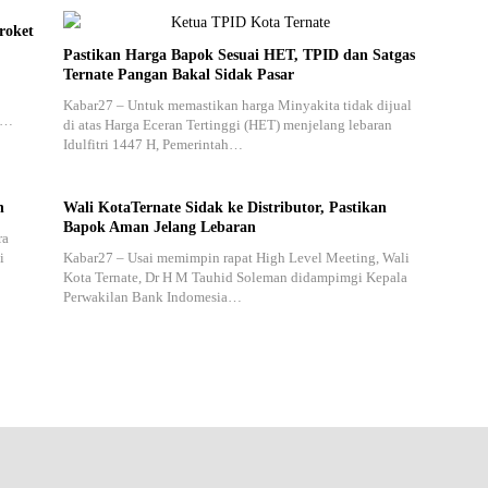
roket
Pastikan Harga Bapok Sesuai HET, TPID dan Satgas
Ternate Pangan Bakal Sidak Pasar
Kabar27 – Untuk memastikan harga Minyakita tidak dijual
u…
di atas Harga Eceran Tertinggi (HET) menjelang lebaran
Idulfitri 1447 H, Pemerintah…
n
Wali KotaTernate Sidak ke Distributor, Pastikan
Bapok Aman Jelang Lebaran
ra
i
Kabar27 – Usai memimpin rapat High Level Meeting, Wali
Kota Ternate, Dr H M Tauhid Soleman didampimgi Kepala
Perwakilan Bank Indomesia…