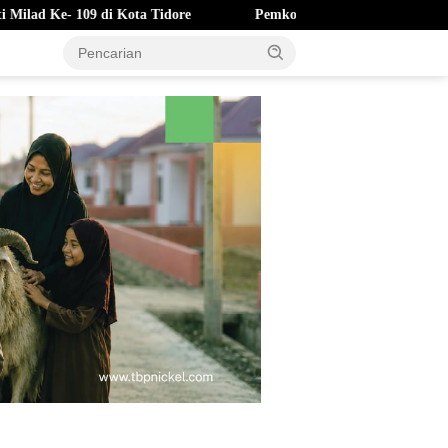
ota Tidore
Pemkot Ternate Hapus Denda Pajak Daerah