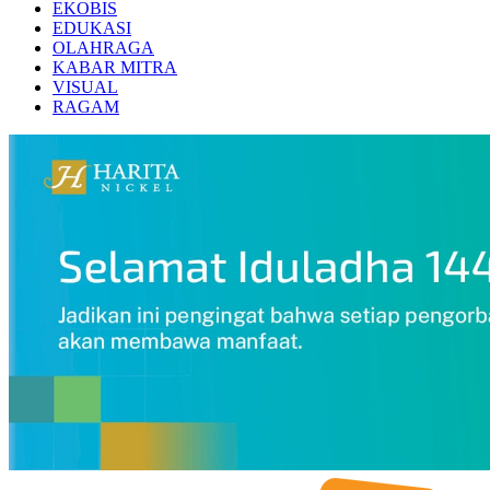
EKOBIS
EDUKASI
OLAHRAGA
KABAR MITRA
VISUAL
RAGAM