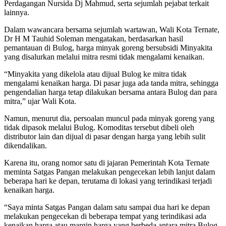
Perdagangan Nursida Dj Mahmud, serta sejumlah pejabat terkait
lainnya.
Dalam wawancara bersama sejumlah wartawan, Wali Kota Ternate,
Dr H M Tauhid Soleman mengatakan, berdasarkan hasil
pemantauan di Bulog, harga minyak goreng bersubsidi Minyakita
yang disalurkan melalui mitra resmi tidak mengalami kenaikan.
“Minyakita yang dikelola atau dijual Bulog ke mitra tidak
mengalami kenaikan harga. Di pasar juga ada tanda mitra, sehingga
pengendalian harga tetap dilakukan bersama antara Bulog dan para
mitra,” ujar Wali Kota.
Namun, menurut dia, persoalan muncul pada minyak goreng yang
tidak dipasok melalui Bulog. Komoditas tersebut dibeli oleh
distributor lain dan dijual di pasar dengan harga yang lebih sulit
dikendalikan.
Karena itu, orang nomor satu di jajaran Pemerintah Kota Ternate
meminta Satgas Pangan melakukan pengecekan lebih lanjut dalam
beberapa hari ke depan, terutama di lokasi yang terindikasi terjadi
kenaikan harga.
“Saya minta Satgas Pangan dalam satu sampai dua hari ke depan
melakukan pengecekan di beberapa tempat yang terindikasi ada
kenaikan harga atau margin harga yang berbeda antara mitra Bulog