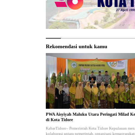
Rekomendasi untuk kamu
PWA Aisyiyah Maluku Utara Peringati Milad Ke
di Kota Tidore
KabarTidore– Pemerintah Kota Tidore Kepulauan meni
kolaborasi antara pemerintah, organisasi kemasyarakat