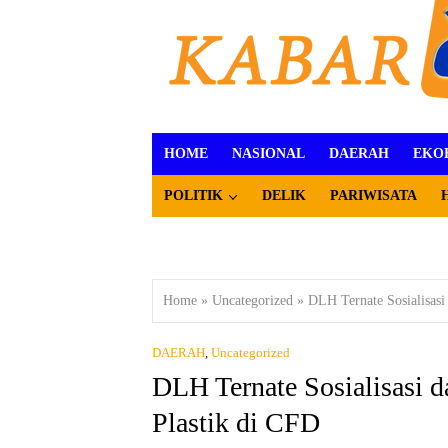
HOME
NASIONAL
DAERAH
EKO
POLITIK
DELIK
PARIWISATA
Home
»
Uncategorized
»
DLH Ternate Sosialisas
DAERAH
,
Uncategorized
DLH Ternate Sosialisasi 
Plastik di CFD