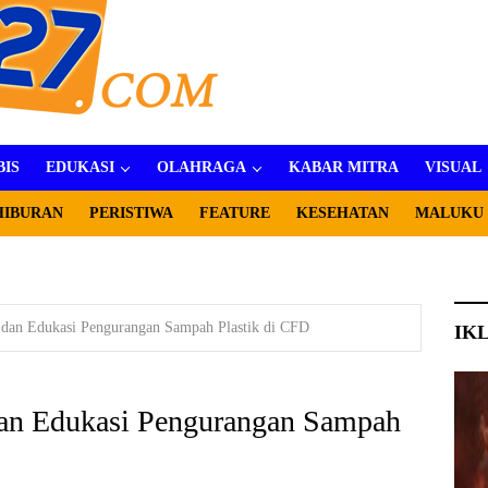
BIS
EDUKASI
OLAHRAGA
KABAR MITRA
VISUAL
HIBURAN
PERISTIWA
FEATURE
KESEHATAN
MALUKU
i dan Edukasi Pengurangan Sampah Plastik di CFD
IK
dan Edukasi Pengurangan Sampah