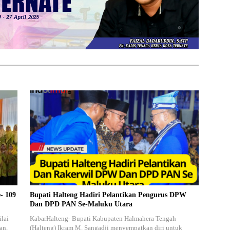
- 109
Bupati Halteng Hadiri Pelantikan Pengurus DPW
Dan DPD PAN Se-Maluku Utara
lai
KabarHalteng- Bupati Kabupaten Halmahera Tengah
an,
(Halteng) Ikram M. Sangadji menyempatkan diri untuk