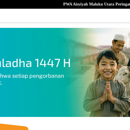
PWA Aisyiyah Maluku Utara Peringati Milad Ke- 109 di Kot