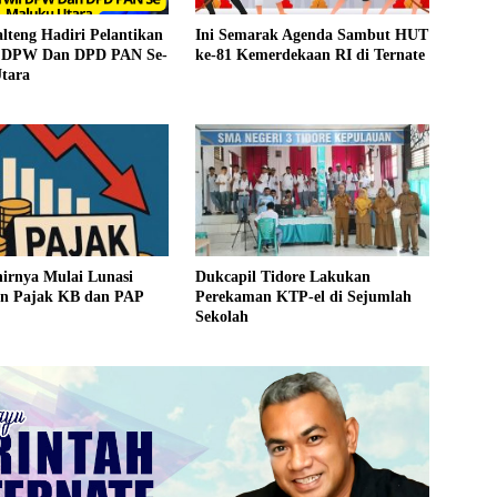
lteng Hadiri Pelantikan
Ini Semarak Agenda Sambut HUT
s DPW Dan DPD PAN Se-
ke-81 Kemerdekaan RI di Ternate
tara
rnya Mulai Lunasi
Dukcapil Tidore Lakukan
n Pajak KB dan PAP
Perekaman KTP-el di Sejumlah
Sekolah