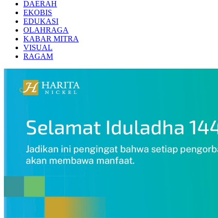
DAERAH
EKOBIS
EDUKASI
OLAHRAGA
KABAR MITRA
VISUAL
RAGAM