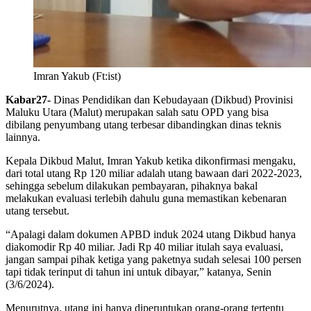
Imran Yakub (Ft:ist)
Kabar27-
Dinas Pendidikan dan Kebudayaan (Dikbud) Provinisi
Maluku Utara (Malut) merupakan salah satu OPD yang bisa
dibilang penyumbang utang terbesar dibandingkan dinas teknis
lainnya.
Kepala Dikbud Malut, Imran Yakub ketika dikonfirmasi mengaku,
dari total utang Rp 120 miliar adalah utang bawaan dari 2022-2023,
sehingga sebelum dilakukan pembayaran, pihaknya bakal
melakukan evaluasi terlebih dahulu guna memastikan kebenaran
utang tersebut.
“Apalagi dalam dokumen APBD induk 2024 utang Dikbud hanya
diakomodir Rp 40 miliar. Jadi Rp 40 miliar itulah saya evaluasi,
jangan sampai pihak ketiga yang paketnya sudah selesai 100 persen
tapi tidak terinput di tahun ini untuk dibayar,” katanya, Senin
(3/6/2024).
Menurutnya, utang ini hanya diperuntukan orang-orang tertentu