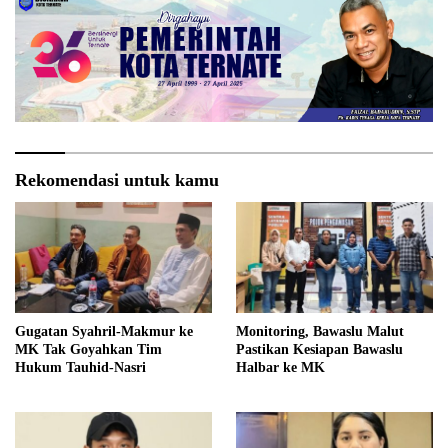
Rekomendasi untuk kamu
Gugatan Syahril-Makmur ke
Monitoring, Bawaslu Malut
MK Tak Goyahkan Tim
Pastikan Kesiapan Bawaslu
Hukum Tauhid-Nasri
Halbar ke MK