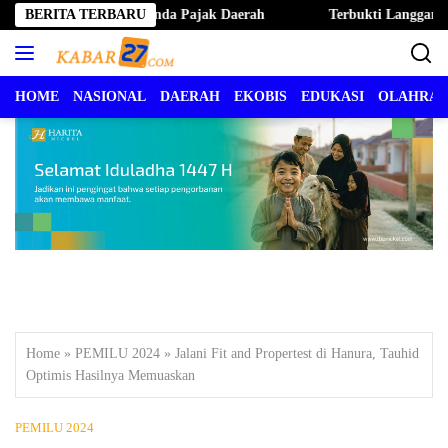
Langsung
ernate Hapus Denda Pajak Daerah
BERITA TERBARU
Terbukti Langgar Kode Eti
ke
konten
HOME
NASIONAL
DAERAH
EKOBIS
EDUKASI
OLAHRA
Home
»
PEMILU 2024
»
Jalani Fit and Propertest di Hanura, Tauhid
Optimis Hasilnya Memuaskan
PEMILU 2024