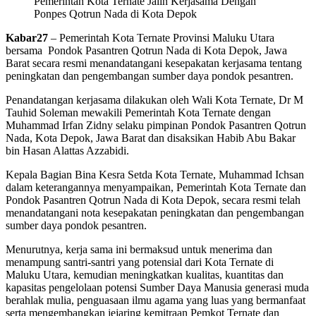
Pemerintah Kota Ternate Jalin Kerjasama Dengan
Ponpes Qotrun Nada di Kota Depok
Kabar27
– Pemerintah Kota Ternate Provinsi Maluku Utara
bersama Pondok Pasantren Qotrun Nada di Kota Depok, Jawa
Barat secara resmi menandatangani kesepakatan kerjasama tentang
peningkatan dan pengembangan sumber daya pondok pesantren.
Penandatangan kerjasama dilakukan oleh Wali Kota Ternate, Dr M
Tauhid Soleman mewakili Pemerintah Kota Ternate dengan
Muhammad Irfan Zidny selaku pimpinan Pondok Pasantren Qotrun
Nada, Kota Depok, Jawa Barat dan disaksikan Habib Abu Bakar
bin Hasan Alattas Azzabidi.
Kepala Bagian Bina Kesra Setda Kota Ternate, Muhammad Ichsan
dalam keterangannya menyampaikan, Pemerintah Kota Ternate dan
Pondok Pasantren Qotrun Nada di Kota Depok, secara resmi telah
menandatangani nota kesepakatan peningkatan dan pengembangan
sumber daya pondok pesantren.
Menurutnya, kerja sama ini bermaksud untuk menerima dan
menampung santri-santri yang potensial dari Kota Ternate di
Maluku Utara, kemudian meningkatkan kualitas, kuantitas dan
kapasitas pengelolaan potensi Sumber Daya Manusia generasi muda
berahlak mulia, penguasaan ilmu agama yang luas yang bermanfaat
serta mengembangkan jejaring kemitraan Pemkot Ternate dan