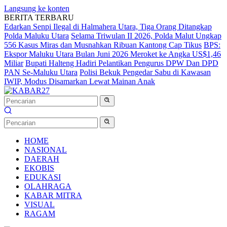
Langsung ke konten
BERITA TERBARU
Edarkan Senpi Ilegal di Halmahera Utara, Tiga Orang Ditangkap
Polda Maluku Utara
Selama Triwulan II 2026, Polda Malut Ungkap
556 Kasus Miras dan Musnahkan Ribuan Kantong Cap Tikus
BPS:
Ekspor Maluku Utara Bulan Juni 2026 Meroket ke Angka US$1,46
Miliar
Bupati Halteng Hadiri Pelantikan Pengurus DPW Dan DPD
PAN Se-Maluku Utara
Polisi Bekuk Pengedar Sabu di Kawasan
IWIP, Modus Disamarkan Lewat Mainan Anak
HOME
NASIONAL
DAERAH
EKOBIS
EDUKASI
OLAHRAGA
KABAR MITRA
VISUAL
RAGAM