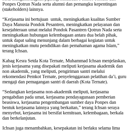
Ponpes Qotrun Nada serta alumni dan pemangku kepentingan
(stakeholders) lainnya.
“Kerjasama ini bertujuan untuk, meningkatkan kualitas Sumber
Daya Manusia Pondok Pesantren, meningkatkan pelayanan dan
kesejahteraan umat melalui Pondok Pasantren Qotrun Nada serta
meningkatkan hubungan kelembagaan antara dua belah pihak,
untuk dapat saling menunjang dalam berbagai kegiatan untuk
meningkatkan mutu pendidikan dan pemahaman agama Islam,”
terang Ichsan.
Kabag Kesra Setda Kota Ternate, Muhammad Ichsan menjelaskan,
jenis kerjasama yang disepakati meliputi kerjasama akademik dan
non akademik, yang meliputi, pengiriman santri melalui
rekomendasi Pemkot Ternate, penyelenggaraan pelatihan da’i, guru
mengaji dan pemagangan santri di daerah (Kota Ternate).
“Sedangkan kerjasama non-akademik meliputi, kerjasama
pengabdian pada umat, kerjasama pendayagunaan pemberian
beasiswa, kerjasama pengembangan sumber daya Ponpes dan
bentuk kerjasama lainnya yang berkaitan,” terang Ichsan seraya
menyebut, kerjasama ini bersifat kemitraan, kelembagaan, berkala
dan berkelanjutan.
Ichsan juga menambahkan, kesepakatan ini berlaku selama lima