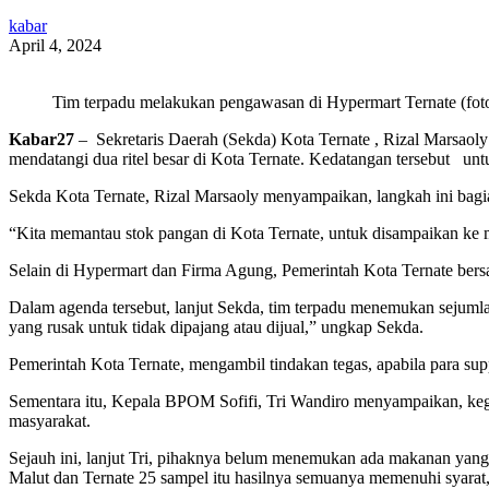
kabar
April 4, 2024
Tim terpadu melakukan pengawasan di Hypermart Ternate (fo
Kabar27
– Sekretaris Daerah (Sekda) Kota Ternate , Rizal Marsaoly
mendatangi dua ritel besar di Kota Ternate. Kedatangan tersebut unt
Sekda Kota Ternate, Rizal Marsaoly menyampaikan, langkah ini bagia
“Kita memantau stok pangan di Kota Ternate, untuk disampaikan ke m
Selain di Hypermart dan Firma Agung, Pemerintah Kota Ternate bersa
Dalam agenda tersebut, lanjut Sekda, tim terpadu menemukan sejum
yang rusak untuk tidak dipajang atau dijual,” ungkap Sekda.
Pemerintah Kota Ternate, mengambil tindakan tegas, apabila para sup
Sementara itu, Kepala BPOM Sofifi, Tri Wandiro menyampaikan, kegia
masyarakat.
Sejauh ini, lanjut Tri, pihaknya belum menemukan ada makanan yang b
Malut dan Ternate 25 sampel itu hasilnya semuanya memenuhi syarat,