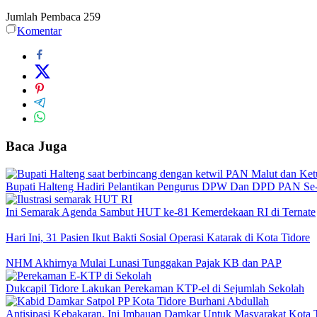
Jumlah Pembaca
259
Komentar
Baca Juga
Bupati Halteng Hadiri Pelantikan Pengurus DPW Dan DPD PAN Se
Ini Semarak Agenda Sambut HUT ke-81 Kemerdekaan RI di Ternate
Hari Ini, 31 Pasien Ikut Bakti Sosial Operasi Katarak di Kota Tidore
NHM Akhirnya Mulai Lunasi Tunggakan Pajak KB dan PAP
Dukcapil Tidore Lakukan Perekaman KTP-el di Sejumlah Sekolah
Antisipasi Kebakaran, Ini Imbauan Damkar Untuk Masyarakat Kota 