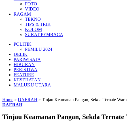
FOTO
VIDEO
RAGAM
TEKNO
TIPS & TRIK
KOLOM
SURAT PEMBACA
POLITIK
PEMILU 2024
DELIK
PARIWISATA
HIBURAN
PERISTIWA
FEATURE
KESEHATAN
MALUKU UTARA
Home
»
DAERAH
»
Tinjau Keamanan Pangan, Sekda Ternate Warnin
DAERAH
Tinjau Keamanan Pangan, Sekda Ternate W