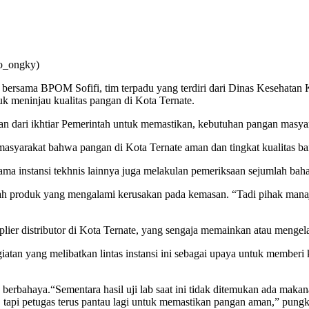
to_ongky)
 bersama BPOM Sofifi, tim terpadu yang terdiri dari Dinas Kesehatan
uk meninjau kualitas pangan di Kota Ternate.
n dari ikhtiar Pemerintah untuk memastikan, kebutuhan pangan masyar
asyarakat bahwa pangan di Kota Ternate aman dan tingkat kualitas bai
ma instansi tekhnis lainnya juga melakulan pemeriksaan sejumlah bahan
lah produk yang mengalami kerusakan pada kemasan. “Tadi pihak man
plier distributor di Kota Ternate, yang sengaja memainkan atau mengel
tan yang melibatkan lintas instansi ini sebagai upaya untuk memberi
erbahaya.“Sementara hasil uji lab saat ini tidak ditemukan ada makana
 tapi petugas terus pantau lagi untuk memastikan pangan aman,” pungk