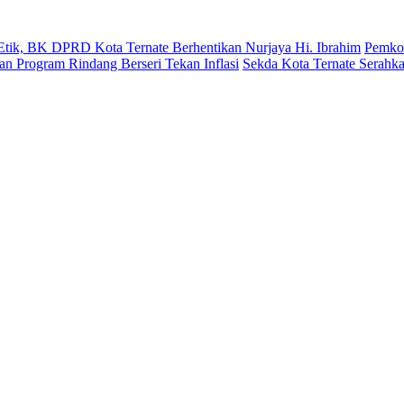
Etik, BK DPRD Kota Ternate Berhentikan Nurjaya Hi. Ibrahim
Pemkot
n Program Rindang Berseri Tekan Inflasi
Sekda Kota Ternate Serahk