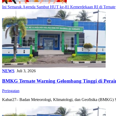
Ini Semarak Agenda Sambut HUT ke-81 Kemerdekaan RI di Ternate
NEWS
Juli 3, 2026
BMKG Ternate Warning Gelombang Tinggi di Perai
Peringatan
Kabar27– Badan Meteorologi, Klimatologi, dan Geofisika (BMKG) Sta