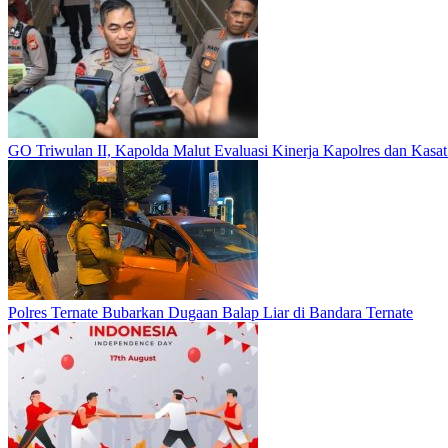
GO Triwulan II, Kapolda Malut Evaluasi Kinerja Kapolres dan Kasa
Polres Ternate Bubarkan Dugaan Balap Liar di Bandara Ternate