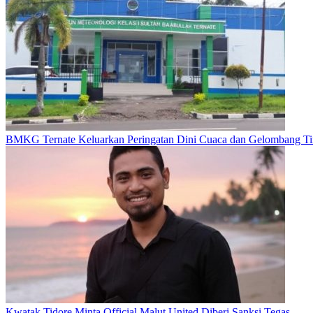
BMKG Ternate Keluarkan Peringatan Dini Cuaca dan Gelombang Ti
Kwatak Tidore Minta Official Malut United Diberi Sanksi Tegas