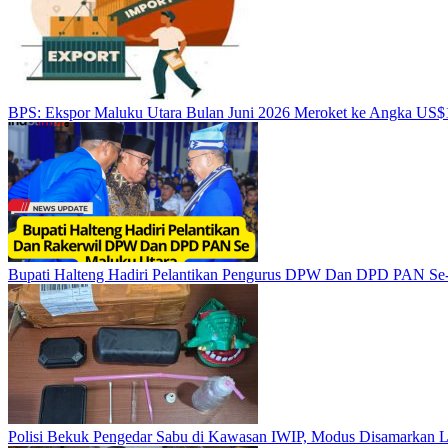
BPS: Ekspor Maluku Utara Bulan Juni 2026 Meroket ke Angka US$1
Bupati Halteng Hadiri Pelantikan Pengurus DPW Dan DPD PAN Se
Polisi Bekuk Pengedar Sabu di Kawasan IWIP, Modus Disamarkan 