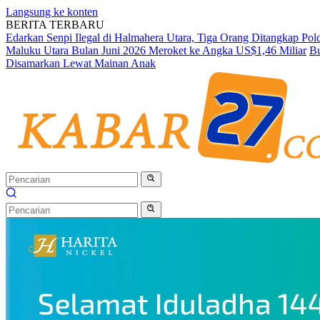
Langsung ke konten
BERITA TERBARU
Edarkan Senpi Ilegal di Halmahera Utara, Tiga Orang Ditangkap Po
Maluku Utara Bulan Juni 2026 Meroket ke Angka US$1,46 Miliar
Bu
Disamarkan Lewat Mainan Anak