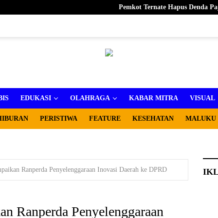
Pemkot Ternate Hapus Denda Pajak Daerah
BIS
EDUKASI
OLAHRAGA
KABAR MITRA
VISUAL
HIBURAN
PERISTIWA
FEATURE
KESEHATAN
MALUKU
mpaikan Ranperda Penyelenggaraan Inovasi Daerah ke DPRD
IK
kan Ranperda Penyelenggaraan