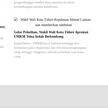
pengembangan sumber daya manusia di sektor
n
pertambangan melalui kolaborasi…
ore,
Gelar Pelatihan, Wakil Wali Kota Tidore Apresiasi
UMKM Toloa Indah Berkembang
mad
KabarTidore– UMKM kecil berbasis keluarga dan
Mata…
komunitas patut diapresiasi dan diberikan penghargaan
yang setinggi- tingginya, melalui pelatihan luar biasa
yang…