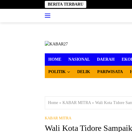
Langsung
BERITA TERBARU
ke
konten
HOME
NASIONAL
DAERAH
EKO
POLITIK
DELIK
PARIWISATA
Home
»
KABAR MITRA
»
Wali Kota Tidore Sa
KABAR MITRA
Wali Kota Tidore Sampai