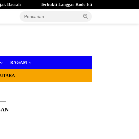
Terbukti Langgar Kode Etik, BK DPRD Kota Ternate Berhenti
RAGAM
 UTARA
LAN