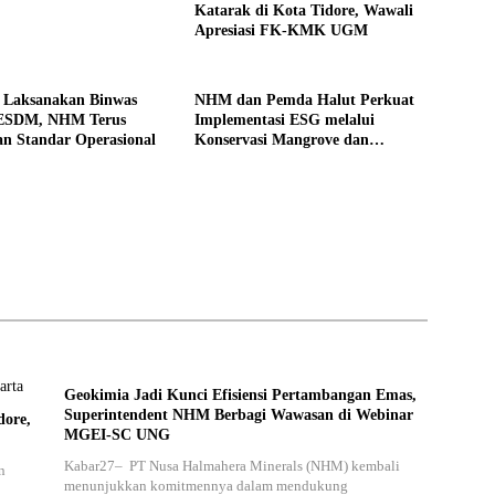
di Webinar MGEI-SC
Katarak di Kota Tidore, Wawali
Apresiasi FK-KMK UGM
n Laksanakan Binwas
NHM dan Pemda Halut Perkuat
 ESDM, NHM Terus
Implementasi ESG melalui
an Standar Operasional
Konservasi Mangrove dan
Pemberdayaan Masyarakat di
Kao
Geokimia Jadi Kunci Efisiensi Pertambangan Emas,
Superintendent NHM Berbagi Wawasan di Webinar
dore,
MGEI-SC UNG
Kabar27– PT Nusa Halmahera Minerals (NHM) kembali
n
menunjukkan komitmennya dalam mendukung