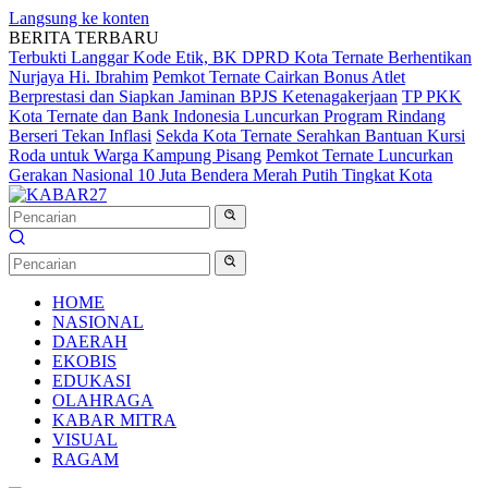
Langsung ke konten
BERITA TERBARU
Terbukti Langgar Kode Etik, BK DPRD Kota Ternate Berhentikan
Nurjaya Hi. Ibrahim
Pemkot Ternate Cairkan Bonus Atlet
Berprestasi dan Siapkan Jaminan BPJS Ketenagakerjaan
TP PKK
Kota Ternate dan Bank Indonesia Luncurkan Program Rindang
Berseri Tekan Inflasi
Sekda Kota Ternate Serahkan Bantuan Kursi
Roda untuk Warga Kampung Pisang
Pemkot Ternate Luncurkan
Gerakan Nasional 10 Juta Bendera Merah Putih Tingkat Kota
HOME
NASIONAL
DAERAH
EKOBIS
EDUKASI
OLAHRAGA
KABAR MITRA
VISUAL
RAGAM