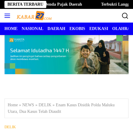
Langsung
ernate Hapus Denda Pajak Daerah
BERITA TERBARU
Terbukti Langgar Kode Eti
ke
konten
HOME
NASIONAL
DAERAH
EKOBIS
EDUKASI
OLAHRA
Home
»
NEWS
»
DELIK
»
Enam Kasus Disidik Polda Maluku
Utara, Dua Kasus Telah Diaudit
DELIK