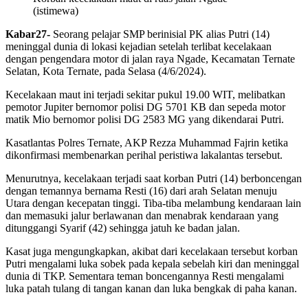
(istimewa)
Kabar27-
Seorang pelajar SMP berinisial PK alias Putri (14)
meninggal dunia di lokasi kejadian setelah terlibat kecelakaan
dengan pengendara motor di jalan raya Ngade, Kecamatan Ternate
Selatan, Kota Ternate, pada Selasa (4/6/2024).
Kecelakaan maut ini terjadi sekitar pukul 19.00 WIT, melibatkan
pemotor Jupiter bernomor polisi DG 5701 KB dan sepeda motor
matik Mio bernomor polisi DG 2583 MG yang dikendarai Putri.
Kasatlantas Polres Ternate, AKP Rezza Muhammad Fajrin ketika
dikonfirmasi membenarkan perihal peristiwa lakalantas tersebut.
Menurutnya, kecelakaan terjadi saat korban Putri (14) berboncengan
dengan temannya bernama Resti (16) dari arah Selatan menuju
Utara dengan kecepatan tinggi. Tiba-tiba melambung kendaraan lain
dan memasuki jalur berlawanan dan menabrak kendaraan yang
ditunggangi Syarif (42) sehingga jatuh ke badan jalan.
Kasat juga mengungkapkan, akibat dari kecelakaan tersebut korban
Putri mengalami luka sobek pada kepala sebelah kiri dan meninggal
dunia di TKP. Sementara teman boncengannya Resti mengalami
luka patah tulang di tangan kanan dan luka bengkak di paha kanan.