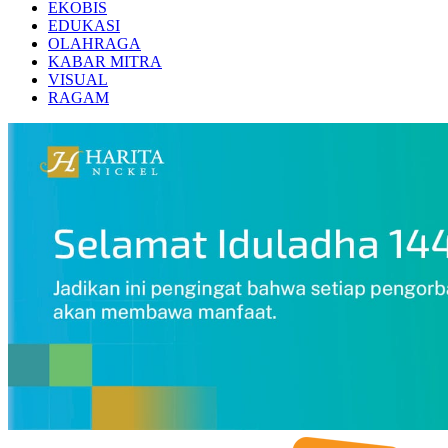
EKOBIS
EDUKASI
OLAHRAGA
KABAR MITRA
VISUAL
RAGAM