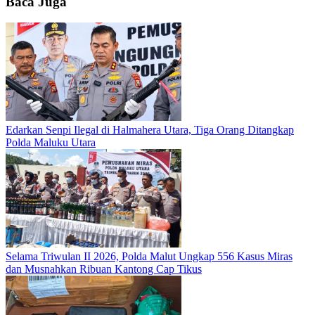
Baca Juga
Edarkan Senpi Ilegal di Halmahera Utara, Tiga Orang Ditangkap
Polda Maluku Utara
Selama Triwulan II 2026, Polda Malut Ungkap 556 Kasus Miras
dan Musnahkan Ribuan Kantong Cap Tikus