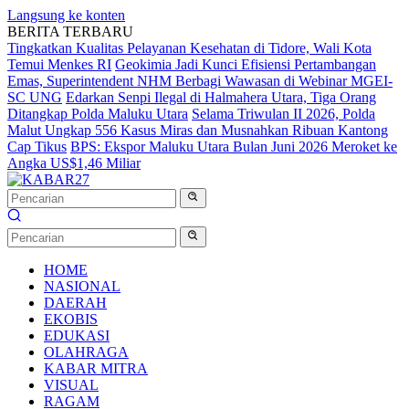
Langsung ke konten
BERITA TERBARU
Tingkatkan Kualitas Pelayanan Kesehatan di Tidore, Wali Kota
Temui Menkes RI
Geokimia Jadi Kunci Efisiensi Pertambangan
Emas, Superintendent NHM Berbagi Wawasan di Webinar MGEI-
SC UNG
Edarkan Senpi Ilegal di Halmahera Utara, Tiga Orang
Ditangkap Polda Maluku Utara
Selama Triwulan II 2026, Polda
Malut Ungkap 556 Kasus Miras dan Musnahkan Ribuan Kantong
Cap Tikus
BPS: Ekspor Maluku Utara Bulan Juni 2026 Meroket ke
Angka US$1,46 Miliar
HOME
NASIONAL
DAERAH
EKOBIS
EDUKASI
OLAHRAGA
KABAR MITRA
VISUAL
RAGAM