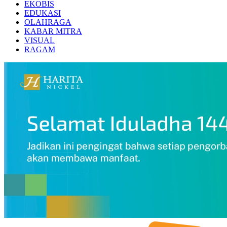
EKOBIS
EDUKASI
OLAHRAGA
KABAR MITRA
VISUAL
RAGAM