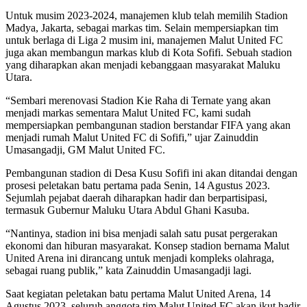
Untuk musim 2023-2024, manajemen klub telah memilih Stadion
Madya, Jakarta, sebagai markas tim. Selain mempersiapkan tim
untuk berlaga di Liga 2 musim ini, manajemen Malut United FC
juga akan membangun markas klub di Kota Sofifi. Sebuah stadion
yang diharapkan akan menjadi kebanggaan masyarakat Maluku
Utara.
“Sembari merenovasi Stadion Kie Raha di Ternate yang akan
menjadi markas sementara Malut United FC, kami sudah
mempersiapkan pembangunan stadion berstandar FIFA yang akan
menjadi rumah Malut United FC di Sofifi,” ujar Zainuddin
Umasangadji, GM Malut United FC.
Pembangunan stadion di Desa Kusu Sofifi ini akan ditandai dengan
prosesi peletakan batu pertama pada Senin, 14 Agustus 2023.
Sejumlah pejabat daerah diharapkan hadir dan berpartisipasi,
termasuk Gubernur Maluku Utara Abdul Ghani Kasuba.
“Nantinya, stadion ini bisa menjadi salah satu pusat pergerakan
ekonomi dan hiburan masyarakat. Konsep stadion bernama Malut
United Arena ini dirancang untuk menjadi kompleks olahraga,
sebagai ruang publik,” kata Zainuddin Umasangadji lagi.
Saat kegiatan peletakan batu pertama Malut United Arena, 14
Agustus 2023, seluruh anggota tim Malut United FC akan ikut hadir