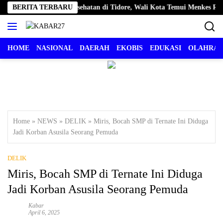
Langsung
ualitas Pelayanan Kesehatan di Tidore, Wali Kota Temui Menkes RI
BERITA TERBARU
ke
konten
HOME
NASIONAL
DAERAH
EKOBIS
EDUKASI
OLAHRA
Home
»
NEWS
»
DELIK
»
Miris, Bocah SMP di Ternate Ini Diduga
Jadi Korban Asusila Seorang Pemuda
DELIK
Miris, Bocah SMP di Ternate Ini Diduga
Jadi Korban Asusila Seorang Pemuda
Kabar
April 6, 2025