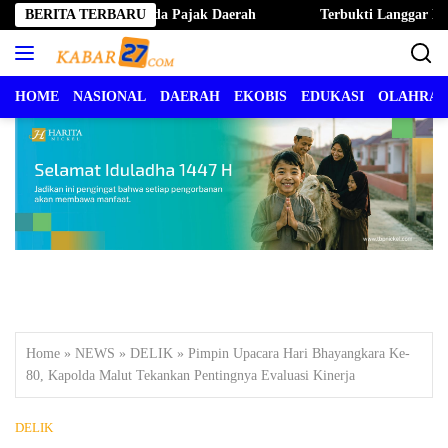
Langsung
 Ternate Hapus Denda Pajak Daerah
BERITA TERBARU
Terbukti Langgar Kode E
ke
konten
HOME
NASIONAL
DAERAH
EKOBIS
EDUKASI
OLAHRA
Home
»
NEWS
»
DELIK
»
Pimpin Upacara Hari Bhayangkara Ke-
80, Kapolda Malut Tekankan Pentingnya Evaluasi Kinerja
DELIK