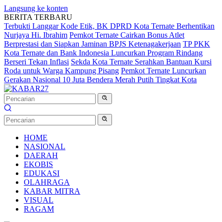
Langsung ke konten
BERITA TERBARU
Terbukti Langgar Kode Etik, BK DPRD Kota Ternate Berhentikan
Nurjaya Hi. Ibrahim
Pemkot Ternate Cairkan Bonus Atlet
Berprestasi dan Siapkan Jaminan BPJS Ketenagakerjaan
TP PKK
Kota Ternate dan Bank Indonesia Luncurkan Program Rindang
Berseri Tekan Inflasi
Sekda Kota Ternate Serahkan Bantuan Kursi
Roda untuk Warga Kampung Pisang
Pemkot Ternate Luncurkan
Gerakan Nasional 10 Juta Bendera Merah Putih Tingkat Kota
HOME
NASIONAL
DAERAH
EKOBIS
EDUKASI
OLAHRAGA
KABAR MITRA
VISUAL
RAGAM