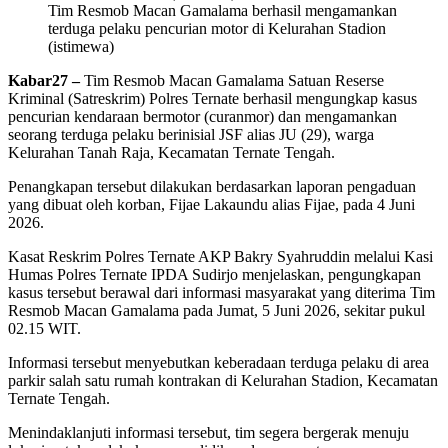
Tim Resmob Macan Gamalama berhasil mengamankan
terduga pelaku pencurian motor di Kelurahan Stadion
(istimewa)
Kabar27 –
Tim Resmob Macan Gamalama Satuan Reserse
Kriminal (Satreskrim) Polres Ternate berhasil mengungkap kasus
pencurian kendaraan bermotor (curanmor) dan mengamankan
seorang terduga pelaku berinisial JSF alias JU (29), warga
Kelurahan Tanah Raja, Kecamatan Ternate Tengah.
‎Penangkapan tersebut dilakukan berdasarkan laporan pengaduan
yang dibuat oleh korban, Fijae Lakaundu alias Fijae, pada 4 Juni
2026.
‎Kasat Reskrim Polres Ternate AKP Bakry Syahruddin melalui Kasi
Humas Polres Ternate IPDA Sudirjo menjelaskan, pengungkapan
kasus tersebut berawal dari informasi masyarakat yang diterima Tim
Resmob Macan Gamalama pada Jumat, 5 Juni 2026, sekitar pukul
02.15 WIT.
‎Informasi tersebut menyebutkan keberadaan terduga pelaku di area
parkir salah satu rumah kontrakan di Kelurahan Stadion, Kecamatan
Ternate Tengah.
Menindaklanjuti informasi tersebut, tim segera bergerak menuju