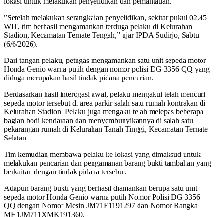
lokasi untuk melakukan penyelidikan dan pemantauan.
‎”Setelah melakukan serangkaian penyelidikan, sekitar pukul 02.45
WIT, tim berhasil mengamankan terduga pelaku di Kelurahan
Stadion, Kecamatan Ternate Tengah,” ujar IPDA Sudirjo, Sabtu
(6/6/2026).
‎Dari tangan pelaku, petugas mengamankan satu unit sepeda motor
Honda Genio warna putih dengan nomor polisi DG 3356 QQ yang
diduga merupakan hasil tindak pidana pencurian.
‎Berdasarkan hasil interogasi awal, pelaku mengakui telah mencuri
sepeda motor tersebut di area parkir salah satu rumah kontrakan di
Kelurahan Stadion. Pelaku juga mengaku telah melepas beberapa
bagian bodi kendaraan dan menyembunyikannya di salah satu
pekarangan rumah di Kelurahan Tanah Tinggi, Kecamatan Ternate
Selatan.
‎Tim kemudian membawa pelaku ke lokasi yang dimaksud untuk
melakukan pencarian dan pengamanan barang bukti tambahan yang
berkaitan dengan tindak pidana tersebut.
‎Adapun barang bukti yang berhasil diamankan berupa satu unit
sepeda motor Honda Genio warna putih Nomor Polisi DG 3356
QQ dengan Nomor Mesin JM71E1191297 dan Nomor Rangka
MH1JM711XMK191360.