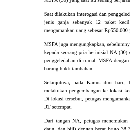
MSFA (30) yang saat itu sedang berjalan 
Saat dilakukan interogasi dan penggel
jenis ganja sebanyak 12 paket kecil
mengamankan uang sebesar Rp550.000 yan
MSFA juga mengungkapkan, sebelumnya i
kepada seorang pria berinisial NA (30)
penggeledahan di rumah MSFA dengan d
barang bukti tambahan.
Selanjutnya, pada Kamis dini hari, 
melakukan pengembangan ke lokasi ked
Di lokasi tersebut, petugas mengamank
RT setempat.
Dari tangan NA, petugas menemukan ba
daun, dan biji) dengan berat bruto 38