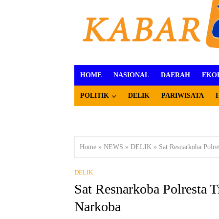
HOME
NASIONAL
DAERAH
EKO
POLITIK
DELIK
PARIWISATA
Home
»
NEWS
»
DELIK
»
Sat Resnarkoba Polr
DELIK
Sat Resnarkoba Polresta 
Narkoba