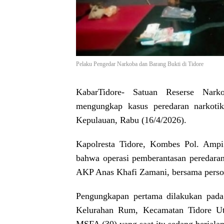
Pelaku Pengedar Narkoba dan Barang Bukti di Tidore
KabarTidore-
Satuan Reserse Narkob
mengungkap kasus peredaran narkotik
Kepulauan, Rabu (16/4/2026).
Kapolresta Tidore, Kombes Pol. Amp
bahwa operasi pemberantasan peredara
AKP Anas Khafi Zamani, bersama perso
Pengungkapan pertama dilakukan pada
Kelurahan Rum, Kecamatan Tidore Uta