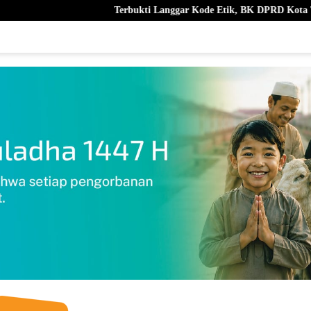
Terbukti Langgar Kode Etik, BK DPRD Kota Ternate Berhentikan 