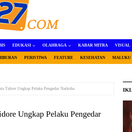
BIS
EDUKASI
OLAHRAGA
KABAR MITRA
VISUAL
HIBURAN
PERISTIWA
FEATURE
KESEHATAN
MALUKU
esta Tidore Ungkap Pelaku Pengedar Narkoba
IK
Tidore Ungkap Pelaku Pengedar